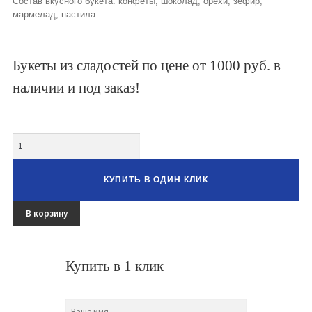
Состав вкусного букета: конфеты, шоколад, орехи, зефир,
Букеты из клубники и ягод
мармелад, пастила
Овощные букеты
Букеты из сладостей по цене от 1000 руб. в
Детские букеты
наличии и под заказ!
Букет учителю
Съедобные Корзины
Количество
Съедобные Боксы Ящики
КУПИТЬ В ОДИН КЛИК
Букеты из раков и рыбы в Белгороде
Доставка
В корзину
Фото работ
Купить в 1 клик
Контакты