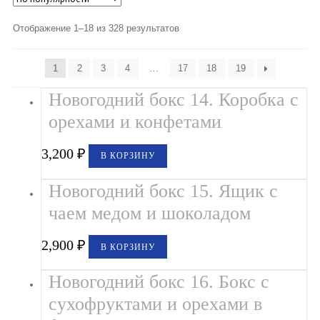
Букеты из клубники и ягод
Отображение 1–18 из 328 результатов
Овощные букеты
Детские букеты
1
2
3
4
…
17
18
19
Новогодний бокс 14. Коробка с
Букет учителю
орехами и конфетами
Съедобные Корзины
3,200
₽
В КОРЗИНУ
Съедобные Боксы Ящики
Новогодний бокс 15. Ящик с
Букеты из раков и рыбы в Белгороде
чаем медом и шоколадом
Доставка
2,900
₽
Фото работ
В КОРЗИНУ
Контакты
Новогодний бокс 16. Бокс с
сухофруктами и орехами в