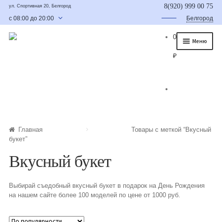
8(920) 999 00 75
ул. Спортивная 20, Белгород
с 08:00 до 20:00
Белгород
0
Меню
₽
Главная
О нас
Каталог
Съедобные букеты
Главная
Товары с меткой “Вкусный
букет”
Букет для мужчины
Вкусный букет
Букет из фруктов и овощей
Выбирай съедобный вкусный букет в подарок на День Рождения
Сладкие букеты из конфет
на нашем сайте более 100 моделей по цене от 1000 руб.
Букеты из сухофруктов и орехов