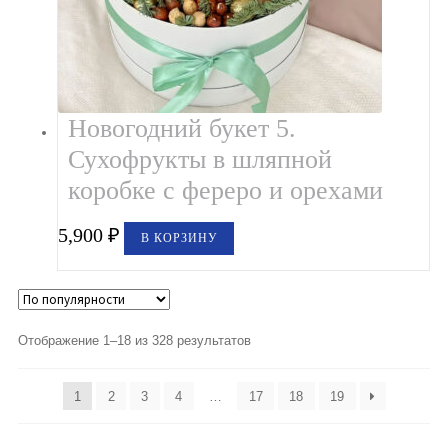
Новогодний букет 5.
Сухофрукты в шляпной
коробке с фереро и орехами
5,900
₽
В КОРЗИНУ
Отображение 1–18 из 328 результатов
1
2
3
4
…
17
18
19