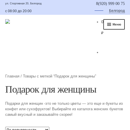
8(920) 999 00 75
ул. Спортивная 20, Белгород
Белгород
с 08:00 до 20:00
0
Меню
₽
Главная
О нас
Каталог
Съедобные букеты
Главная
/
Товары с меткой “Подарок для женщины”
Букет для мужчины
Подарок для женщины
Букет из фруктов и овощей
Подарки для женщин -это не только цветы — это еще и букеты из
конфет или сухофруктов! Выбирайте из каталога женских букетов
Сладкие букеты из конфет
самый вкусный и заказывайте скорее!
Букеты из сухофруктов и орехов