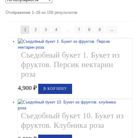
Букеты из клубники и ягод
Отображение 1–18 из 158 результатов
Овощные букеты
Детские букеты
1
2
3
4
…
7
8
9
→
Букет учителю
Съедобный букет 1. Букет из
Съедобные Корзины
фруктов. Персик нектарин
Съедобные Боксы Ящики
роза
Букеты из раков и рыбы в Белгороде
4,900
₽
В КОРЗИНУ
Доставка
Фото работ
Съедобный букет 10. Букет из
Контакты
фруктов. Клубника роза