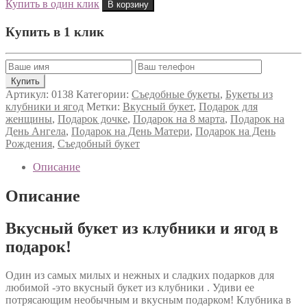
Купить в один клик
В корзину
Купить в 1 клик
Артикул:
0138
Категории:
Съедобные букеты
,
Букеты из
клубники и ягод
Метки:
Вкусный букет
,
Подарок для
женщины
,
Подарок дочке
,
Подарок на 8 марта
,
Подарок на
День Ангела
,
Подарок на День Матери
,
Подарок на День
Рождения
,
Съедобный букет
Описание
Описание
Вкусный букет из клубники и ягод в
подарок!
Один из самых милых и нежных и сладких подарков для
любимой -это вкусный букет из клубники . Удиви ее
потрясающим необычным и вкусным подарком! Клубника в