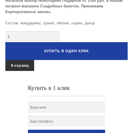
Большой выбор Новогодних Подарков от 1500 руб. в нашем
Букеты из клубники и ягод
интрнет-магазине Съедобных букетов. Принимаем
Корпоративные заказы.
Овощные букеты
Состав: мандарины, гранат, яблоки, хурма, декор
Детские букеты
Количество
Букет учителю
КУПИТЬ В ОДИН КЛИК
Съедобные Корзины
В корзину
Съедобные Боксы Ящики
Букеты из раков и рыбы в Белгороде
Купить в 1 клик
Доставка
Фото работ
Контакты