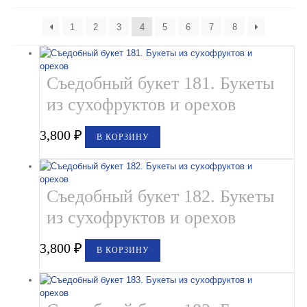
Букеты из клубники и ягод
1
2
3
4
5
6
7
8
Овощные букеты
Детские букеты
Съедобный букет 181. Букеты
Букет учителю
из сухофруктов и орехов
Съедобные Корзины
3,800
₽
В КОРЗИНУ
Съедобные Боксы Ящики
Букеты из раков и рыбы в Белгороде
Съедобный букет 182. Букеты
Доставка
из сухофруктов и орехов
Фото работ
3,800
₽
В КОРЗИНУ
Контакты