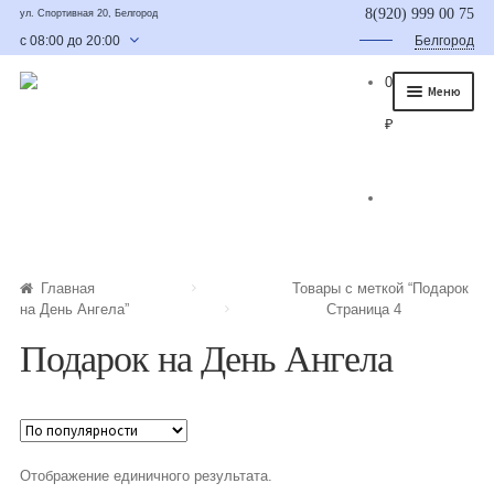
8(920) 999 00 75
ул. Спортивная 20, Белгород
с 08:00 до 20:00
Белгород
0
Меню
₽
Главная
О нас
Каталог
Съедобные букеты
Главная
Товары с меткой “Подарок
на День Ангела”
Страница 4
Букет для мужчины
Подарок на День Ангела
Букет из фруктов и овощей
Сладкие букеты из конфет
Букеты из сухофруктов и орехов
Отображение единичного результата.