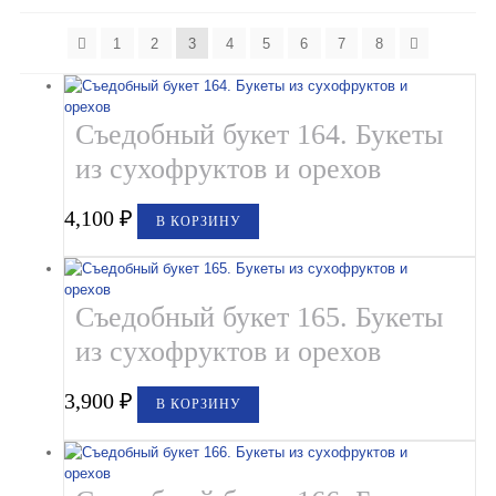
Букеты из клубники и ягод
1
2
3
4
5
6
7
8
Овощные букеты
Детские букеты
Съедобный букет 164. Букеты
Букет учителю
из сухофруктов и орехов
Съедобные Корзины
4,100
₽
В КОРЗИНУ
Съедобные Боксы Ящики
Букеты из раков и рыбы в Белгороде
Съедобный букет 165. Букеты
Доставка
из сухофруктов и орехов
Фото работ
3,900
₽
В КОРЗИНУ
Контакты