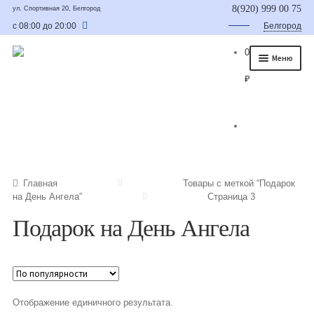
8(920) 999 00 75
ул. Спортивная 20, Белгород
с 08:00 до 20:00
Белгород
0
Меню
₽
Главная
О нас
Каталог
Съедобные букеты
Главная
Товары с меткой “Подарок
на День Ангела”
Страница 3
Букет для мужчины
Подарок на День Ангела
Букет из фруктов и овощей
Сладкие букеты из конфет
Букеты из сухофруктов и орехов
Отображение единичного результата.