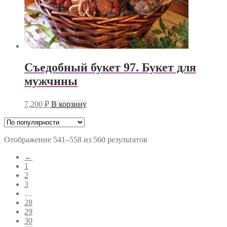
Съедобный букет 97. Букет для
мужчины
7,200
₽
В корзину
Отображение 541–558 из 560 результатов
←
1
2
3
…
28
29
30