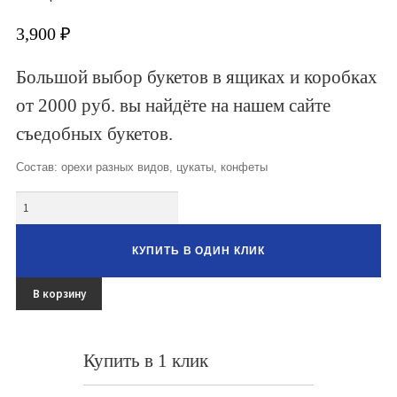
Букеты из клубники и ягод
3,900
₽
Овощные букеты
Большой выбор букетов в ящиках и коробках
Детские букеты
от 2000 руб. вы найдёте на нашем сайте
Букет учителю
съедобных букетов.
Съедобные Корзины
Состав: орехи разных видов, цукаты, конфеты
Съедобные Боксы Ящики
Количество
Букеты из раков и рыбы в Белгороде
КУПИТЬ В ОДИН КЛИК
Доставка
В корзину
Фото работ
Контакты
Купить в 1 клик