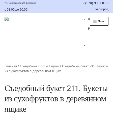
8(920) 999 00 75
ул. Спортивная 20, Белгород
Белгород
с 08:00 до 20:00
0
Меню
₽
Главная
О нас
Каталог
Съедобные букеты
Главная
/
Съедобные Боксы Ящики
/
Съедобный букет 211. Букеты
из сухофруктов в деревянном ящике
Букет для мужчины
Букет из фруктов и овощей
Съедобный букет 211. Букеты
Сладкие букеты из конфет
из сухофруктов в деревянном
Букеты из сухофруктов и орехов
ящике