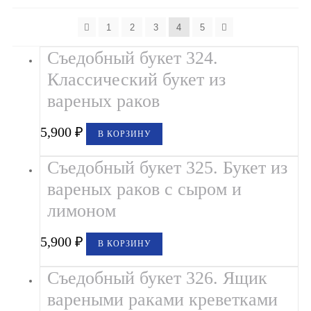
Букеты из клубники и ягод
1
2
3
4
5
Овощные букеты
Съедобный букет 324.
Детские букеты
Классический букет из
Букет учителю
вареных раков
Съедобные Корзины
5,900
₽
В КОРЗИНУ
Съедобные Боксы Ящики
Съедобный букет 325. Букет из
Букеты из раков и рыбы в Белгороде
вареных раков с сыром и
лимоном
Доставка
5,900
₽
Фото работ
В КОРЗИНУ
Контакты
Съедобный букет 326. Ящик
вареными раками креветками