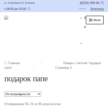
8(920) 999 00 75
ул. Спортивная 20, Белгород
с 08:00 до 20:00
Белгород
0
Меню
₽
Главная
О нас
Каталог
Съедобные букеты
Главная
Товары с меткой “подарок
папе”
Страница 4
Букет для мужчины
подарок папе
Букет из фруктов и овощей
Сладкие букеты из конфет
Букеты из сухофруктов и орехов
Отображение 55–72 из 85 результатов