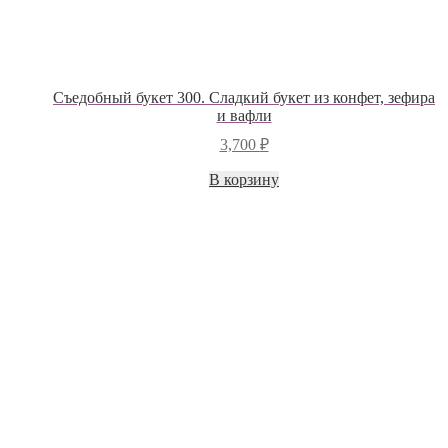
Съедобный букет 300. Сладкий букет из конфет, зефира
и вафли
3,700
₽
В корзину