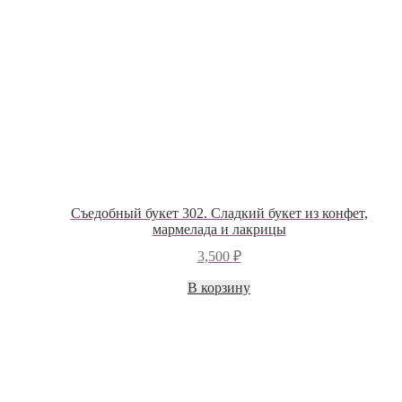
Съедобный букет 302. Сладкий букет из конфет,
мармелада и лакрицы
3,500
₽
В корзину