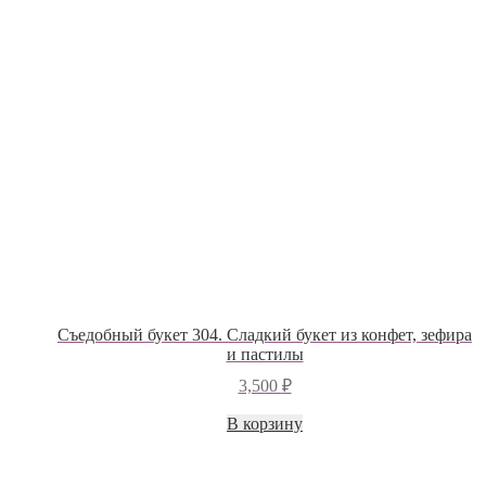
Съедобный букет 304. Сладкий букет из конфет, зефира
и пастилы
3,500
₽
В корзину