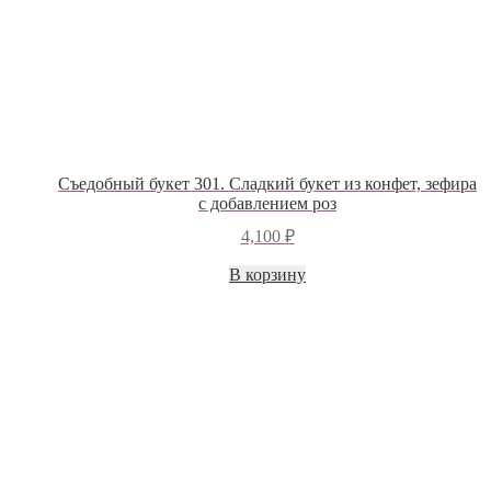
Съедобный букет 301. Сладкий букет из конфет, зефира
с добавлением роз
4,100
₽
В корзину