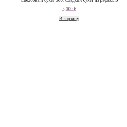
Съедобный букет 306. Сладкий букет из рафаэлло
3,000
₽
В корзину